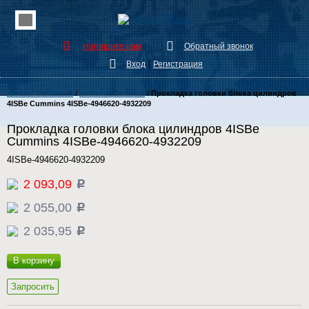
Напишите нам
Обратный звонок
|
Вход
Регистрация
Каталог Запчастей
/
запчасти Cummins
/
Прокладка головки блока цилиндров
4ISBe Cummins 4ISBe-4946620-4932209
Прокладка головки блока цилиндров 4ISBe
Cummins 4ISBe-4946620-4932209
4ISBe-4946620-4932209
2 093,09
c
2 055,00
c
2 035,95
c
В корзину
Запросить