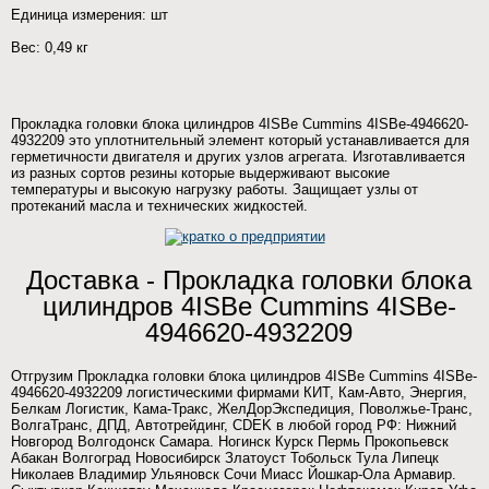
Единица измерения: шт
Вес: 0,49 кг
Прокладка головки блока цилиндров 4ISBe Cummins 4ISBe-4946620-
4932209 это уплотнительный элемент который устанавливается для
герметичности двигателя и других узлов агрегата. Изготавливается
из разных сортов резины которые выдерживают высокие
температуры и высокую нагрузку работы. Защищает узлы от
протеканий масла и технических жидкостей.
Доставка - Прокладка головки блока
цилиндров 4ISBe Cummins 4ISBe-
4946620-4932209
Отгрузим Прокладка головки блока цилиндров 4ISBe Cummins 4ISBe-
4946620-4932209 логистическими фирмами КИТ, Кам-Авто, Энергия,
Белкам Логистик, Кама-Тракс, ЖелДорЭкспедиция, Поволжье-Транс,
ВолгаТранс, ДПД, Автотрейдинг, CDEK в любой город РФ: Нижний
Новгород Волгодонск Самара. Ногинск Курск Пермь Прокопьевск
Абакан Волгоград Новосибирск Златоуст Тобольск Тула Липецк
Николаев Владимир Ульяновск Сочи Миасс Йошкар-Ола Армавир.