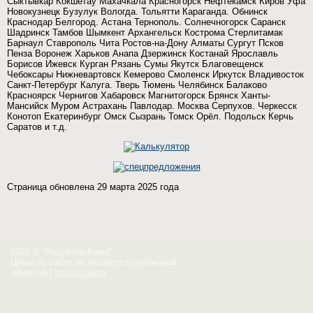
Сыктывкар Кокшетау Махачкала Красногорск Нефтекамск Киров Уфа
Новокузнецк Бузулук Вологда. Тольятти Караганда. Обнинск
Краснодар Белгород. Астана Тернополь. Солнечногорск Саранск
Шадринск Тамбов Шымкент Архангельск Кострома Стерлитамак
Барнаул Ставрополь Чита Ростов-на-Дону Алматы Сургут Псков
Пенза Воронеж Харьков Анапа Дзержинск Костанай Ярославль
Борисов Ижевск Курган Рязань Сумы Якутск Благовещенск
Чебоксары Нижневартовск Кемерово Смоленск Иркутск Владивосток
Санкт-Петербург Калуга. Тверь Тюмень Челябинск Балаково
Красноярск Чернигов Хабаровск Магнитогорск Брянск Ханты-
Мансийск Муром Астрахань Павлодар. Москва Серпухов. Черкесск
Конотоп Екатеринбург Омск Сызрань Томск Орёл. Подольск Керчь
Саратов и т.д.
Страница обновлена 29 марта 2025 года
2026 © “Редуктор-Кама”
Цены на сайте не являются публичной
офертой
|
Карта сайта