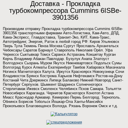
Доставка - Прокладка
турбокомпрессора Cummins 6ISBe-
3901356
Производим отправку Прокладка турбокомпрессора Cummins 6ISBe-
3901356 транспортными фирмами Авто-Логистика, Кам-Авто, ДПД,
Кама-Экспресс, Главдоставка, Транзит-Эко, КИТ, Кама-Тракс,
Автотрейдинг, Энергия, Ратэк в любой город РФ: Киров Ульяновск
Тверь Тула Тюмень Пенза Москва Сургут Ярославль Архангельск
Чебоксары Саратов Барнаул Ставрополь Николаев Орёл. Уфа
Черкесск Сыктывкар Томск Саранск Астрахань Кокшетау Курган
Керчь Владимир Абакан Павлодар. Бузулук Анапа Златоуст
Волгодонск Сызрань Муром Якутск Нижневартовск Подольск Сумы
Волгоград Курск Алматы Екатеринбург Тамбов Хабаровск Махачкала
Ногинск Магнитогорск Калуга. Иркутск Красноярск Новокузнецк Сочи
Владивосток Брянск Кострома Харьков Нефтекамск Ростов-на-Дону
Костанай Чита Дзержинск Липецк Балаково Нижний Новгород Санкт-
Петербург Серпухов. Шымкент Шадринск Солнечногорск
Стерлитамак Ижевск Смоленск Челябинск Псков Самара. Тольятти
Новосибирск Караганда. Чернигов Красногорск Конотоп Астана
Миасс Краснодар Армавир. Кемерово Пермь Белгород. Тернополь.
Обнинск Борисов Тобольск Йошкар-Ола Ханты-Мансийск
Прокопьевск Благовещенск Вологда. Рязань Воронеж Омск и т.д.