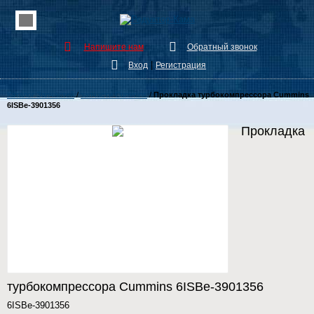
Напишите нам
Обратный звонок
|
Вход
Регистрация
Каталог Запчастей
/
запчасти Cummins
/
Прокладка турбокомпрессора Cummins
6ISBe-3901356
Прокладка
турбокомпрессора Cummins 6ISBe-3901356
6ISBe-3901356