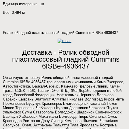
Единица измерения: шт
Вес: 0,494 кг
Ролик обводной пластмассовый гладкий Cummins 6ISBe-4936437
Доставка - Ролик обводной
пластмассовый гладкий Cummins
6ISBe-4936437
Организуем отправку Ролик обводной пластмассовый гладкий
Cummins 6ISBe-4936437 транспортными компаниями Кама-Экспресс,
Авто-Логистика, Байкал-Сервис, Кам-Авто, Деловые Линии, Кама-
Тракс, CDEK, ПЭК, Транзит-Эко, ДПД, ЖелДорЭкспедиция в любой
город Российской Федерации: Нефтекамск Чернигов Балаково
Саранск Сызрань Златоуст Алматы Николаев Волгоград Киров Чита
Прокопьевск Бузулук Красноярск Благовещенск Костанай Псков
Миасс Тернополь. Чебоксары Курган Дзержинск Черкесск Якутск
Ульяновск Сумы Ставрополь Волгодонск Шадринск Солнечногорск
Барнаул Хабаровск Махачкала Белгород. Тверь Смоленск Омск
Краснодар Ростов-на-Дону Липецк Кемерово Шымкент Челябинск
Серпухов. Орёл. Астрахань Тольятти Тула Ярославль Кострома