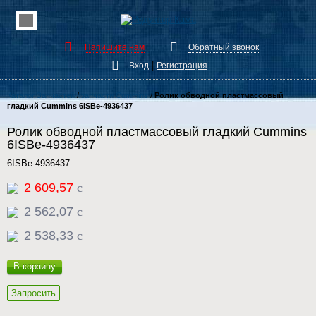
Напишите нам
Обратный звонок
|
Вход
Регистрация
Каталог Запчастей
/
запчасти Cummins
/
Ролик обводной пластмассовый
гладкий Cummins 6ISBe-4936437
Ролик обводной пластмассовый гладкий Cummins
6ISBe-4936437
6ISBe-4936437
2 609,57
c
2 562,07
c
2 538,33
c
В корзину
Запросить