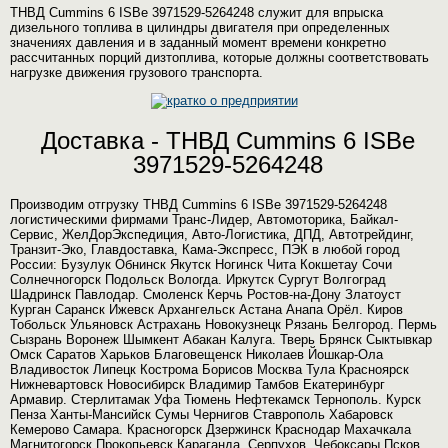
ТНВД Cummins 6 ISBe 3971529-5264248 служит для впрыска
дизельного топлива в цилиндры двигателя при определенных
значениях давления и в заданный момент времени конкретно
рассчитанных порций дизтоплива, которые должны соответствовать
нагрузке движения грузового транспорта.
Доставка - ТНВД Cummins 6 ISBe
3971529-5264248
Производим отгрузку ТНВД Cummins 6 ISBe 3971529-5264248
логистическими фирмами Транс-Лидер, Автомоторика, Байкал-
Сервис, ЖелДорЭкспедиция, Авто-Логистика, ДПД, Автотрейдинг,
Транзит-Эко, Главдоставка, Кама-Экспресс, ПЭК в любой город
России: Бузулук Обнинск Якутск Ногинск Чита Кокшетау Сочи
Солнечногорск Подольск Вологда. Иркутск Сургут Волгоград
Шадринск Павлодар. Смоленск Керчь Ростов-на-Дону Златоуст
Курган Саранск Ижевск Архангельск Астана Анапа Орёл. Киров
Тобольск Ульяновск Астрахань Новокузнецк Рязань Белгород. Пермь
Сызрань Воронеж Шымкент Абакан Калуга. Тверь Брянск Сыктывкар
Омск Саратов Харьков Благовещенск Николаев Йошкар-Ола
Владивосток Липецк Кострома Борисов Москва Тула Красноярск
Нижневартовск Новосибирск Владимир Тамбов Екатеринбург
Армавир. Стерлитамак Уфа Тюмень Нефтекамск Тернополь. Курск
Пенза Ханты-Мансийск Сумы Чернигов Ставрополь Хабаровск
Кемерово Самара. Красногорск Дзержинск Краснодар Махачкала
Магнитогорск Прокопьевск Караганда. Серпухов. Чебоксары Псков