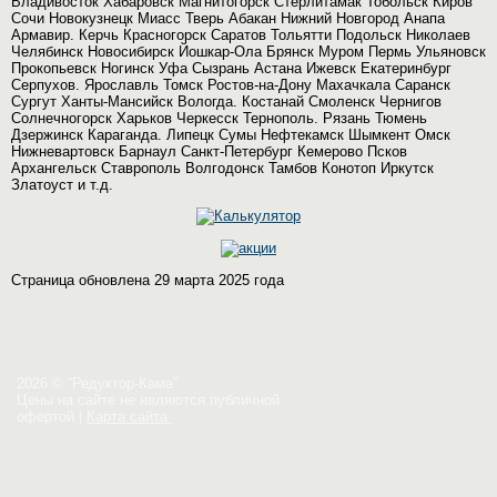
Владивосток Хабаровск Магнитогорск Стерлитамак Тобольск Киров
Сочи Новокузнецк Миасс Тверь Абакан Нижний Новгород Анапа
Армавир. Керчь Красногорск Саратов Тольятти Подольск Николаев
Челябинск Новосибирск Йошкар-Ола Брянск Муром Пермь Ульяновск
Прокопьевск Ногинск Уфа Сызрань Астана Ижевск Екатеринбург
Серпухов. Ярославль Томск Ростов-на-Дону Махачкала Саранск
Сургут Ханты-Мансийск Вологда. Костанай Смоленск Чернигов
Солнечногорск Харьков Черкесск Тернополь. Рязань Тюмень
Дзержинск Караганда. Липецк Сумы Нефтекамск Шымкент Омск
Нижневартовск Барнаул Санкт-Петербург Кемерово Псков
Архангельск Ставрополь Волгодонск Тамбов Конотоп Иркутск
Златоуст и т.д.
Страница обновлена 29 марта 2025 года
2026 © “Редуктор-Кама”
Цены на сайте не являются публичной
офертой
|
Карта сайта