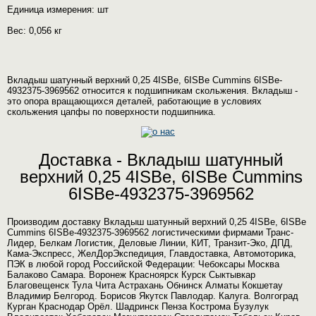
Единица измерения: шт
Вес: 0,056 кг
Вкладыш шатунный верхний 0,25 4ISBe, 6ISBe Cummins 6ISBe-
4932375-3969562 относится к подшипникам скольжения. Вкладыш -
это опора вращающихся деталей, работающие в условиях
скольжения цапфы по поверхности подшипника.
Доставка - Вкладыш шатунный
верхний 0,25 4ISBe, 6ISBe Cummins
6ISBe-4932375-3969562
Производим доставку Вкладыш шатунный верхний 0,25 4ISBe, 6ISBe
Cummins 6ISBe-4932375-3969562 логистическими фирмами Транс-
Лидер, Белкам Логистик, Деловые Линии, КИТ, Транзит-Эко, ДПД,
Кама-Экспресс, ЖелДорЭкспедиция, Главдоставка, Автомоторика,
ПЭК в любой город Российской Федерации: Чебоксары Москва
Балаково Самара. Воронеж Красноярск Курск Сыктывкар
Благовещенск Тула Чита Астрахань Обнинск Алматы Кокшетау
Владимир Белгород. Борисов Якутск Павлодар. Калуга. Волгоград
Курган Краснодар Орёл. Шадринск Пенза Кострома Бузулук