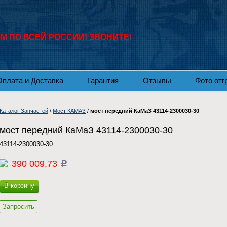
 ПО ВСЕЙ РОССИИ! ЗВОНИТЕ!
Оплата и Доставка
Гарантия
Отзывы
Фото отг
Каталог Запчастей
/
Мост КАМАЗ
/
мост передний КаМаЗ 43114-2300030-30
мост передний КаМаЗ 43114-2300030-30
43114-2300030-30
390 009,73
c
В корзину
Запросить