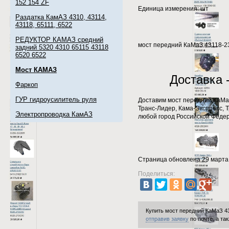
152 154 ZF
Единица измерения: шт
Раздатка КамАЗ 4310, 43114,
43118, 65111, 6522
РЕДУКТОР КАМАЗ средний
мост передний КаМаЗ 43118-2
задний 5320 4310 65115 43118
6520 6522
Мост КАМАЗ
Доставка 
Фаркоп
ГУР гидроусилитель руля
Доставим мост передний КаМа
Транс-Лидер, Кама-Экспресс, Т
Электропроводка КамАЗ
любой город Российской Феде
Страница обновлена 29 марта
Поделиться:
Купить мост передний КаМаЗ 4
отправив заявку
по почте, а та