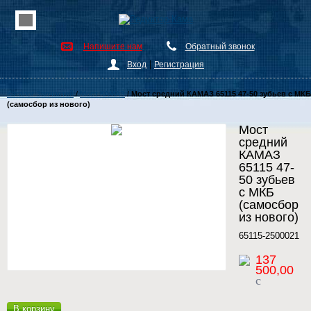
Напишите нам
Обратный звонок
|
Вход
Регистрация
Каталог Запчастей
/
Мост КАМАЗ
/
Мост средний КАМАЗ 65115 47-50 зубьев с МКБ
(самосбор из нового)
Мост
средний
КАМАЗ
65115 47-
50 зубьев
с МКБ
(самосбор
из нового)
65115-2500021
137
500,00
c
В корзину