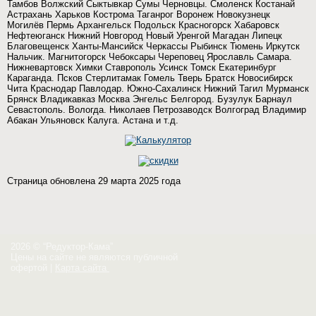
Тамбов Волжский Сыктывкар Сумы Черновцы. Смоленск Костанай
Астрахань Харьков Кострома Таганрог Воронеж Новокузнецк
Могилёв Пермь Архангельск Подольск Красногорск Хабаровск
Нефтеюганск Нижний Новгород Новый Уренгой Магадан Липецк
Благовещенск Ханты-Мансийск Черкассы Рыбинск Тюмень Иркутск
Нальчик. Магнитогорск Чебоксары Череповец Ярославль Самара.
Нижневартовск Химки Ставрополь Усинск Томск Екатеринбург
Караганда. Псков Стерлитамак Гомель Тверь Братск Новосибирск
Чита Краснодар Павлодар. Южно-Сахалинск Нижний Тагил Мурманск
Брянск Владикавказ Москва Энгельс Белгород. Бузулук Барнаул
Севастополь. Вологда. Николаев Петрозаводск Волгоград Владимир
Абакан Ульяновск Калуга. Астана и т.д.
Страница обновлена 29 марта 2025 года
2026 © “Редуктор-Кама”
Цены на сайте не являются публичной
офертой
|
Карта сайта