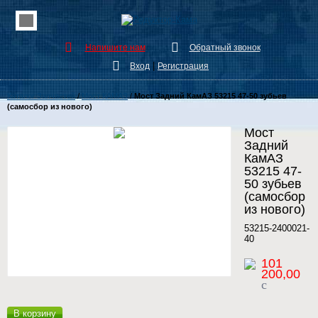
Напишите нам
Обратный звонок
|
Вход
Регистрация
Каталог Запчастей
/
Мост КАМАЗ
/
Мост Задний КамАЗ 53215 47-50 зубьев
(самосбор из нового)
Мост
Задний
КамАЗ
53215 47-
50 зубьев
(самосбор
из нового)
53215-2400021-
40
101
200,00
c
В корзину