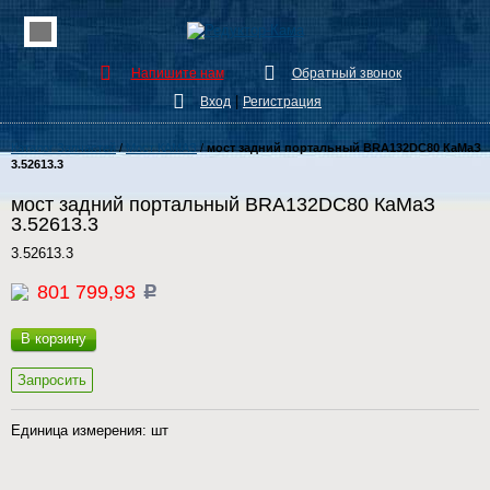
Напишите нам
Обратный звонок
|
Вход
Регистрация
Каталог Запчастей
/
Мост КАМАЗ
/
мост задний портальный BRA132DC80 КаМаЗ
3.52613.3
мост задний портальный BRA132DC80 КаМаЗ
3.52613.3
3.52613.3
801 799,93
c
В корзину
Запросить
Единица измерения: шт