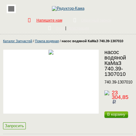
Напишите нам
Обратный звонок
|
Вход
Регистрация
Каталог Запчастей
/
Помпа водяная
/
насос водяной КаМаЗ 740.39-1307010
насос
водяной
КаМаЗ
740.39-
1307010
740.39-1307010
23
304,85
c
В корзину
Запросить