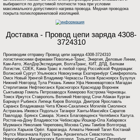
выбираются по допустимой плотности тока при условии
максимального допустимого нагрева провода. Медная проводока
покрыта полихлорвиниловой изоляцией.
Доставка - Провод цепи заряда 4308-
3724310
Производим отправку Провод цепи заряда 4308-3724310
логистическими фирмами Поволжье-Транс, Энергия, Деловые Линии,
Кам-Авто, ЖелДорЭкспедиция, ВолгаТранс, КИТ, ДПД, Белкам
Логистик, CDEK, Кама-Тракс в любой город Российской Федерации:
Волжский Сургут Ульяновск Новокузнецк Екатеринбург Симферополь
Омск Новый Уренгой Владимир Черкассы Псков Красноярск Бузулук
Нижний Новгород Тула Рязань Химки Уфа Нижневартовск Магадан
Стерлитамак Нефтеюганск Красногорск Краснодар Воронеж
Сыктывкар Гомель Петрозаводск Кемерово Кострома Черновцы.
Томск Иркутск Ставрополь Великий Новгород Сочи Абакан Курган
Барнаул Рыбинск Липецк Киров Вологда. Дмитров Ярославль
Саранск Владикавказ Чита Южно-Сахалинск Могилёв Смоленск
Астрахань Ижевск Подольск Таганрог Ханты-Мансийск Саратов
Павлодар. Брянск Самара. Усинск Благовещенск Челябинск Калуга.
Ростов-на-Дону Владивосток Чебоксары Йошкар-Ола Хабаровск
Мурманск Николаев Череповец Москва Сумы Тамбов Волгоград
Братск Харьков Орёл. Караганда. Алматы Нижний Тагил Костанай
Якутск Махачкала Курск Тверь Архангельск Севастополь.
Новосибирск Магнитогорск Белгород. Тольятти Санкт-Петербург