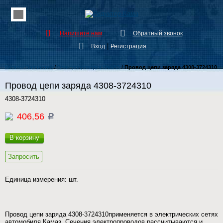
Напишите нам
Обратный звонок
|
Вход
Регистрация
Каталог Запчастей
/
Электропроводка КамАЗ
/
Провод цепи заряда 4308-3724310
Провод цепи заряда 4308-3724310
4308-3724310
406,56
c
В корзину
Запросить
Единица измерения: шт.
Провод цепи заряда 4308-3724310применяется в электрических сетях
автомобиля Камаз. Сечения электропроводов рассчитываются и