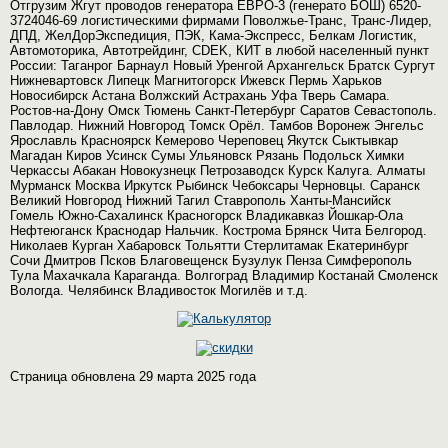
Отгрузим Жгут проводов генератора ЕВРО-3 (генерато БОШ) 6520-
3724046-69 логистическими фирмами Поволжье-Транс, Транс-Лидер,
ДПД, ЖелДорЭкспедиция, ПЭК, Кама-Экспресс, Белкам Логистик,
Автомоторика, Автотрейдинг, CDEK, КИТ в любой населенный пункт
России: Таганрог Барнаул Новый Уренгой Архангельск Братск Сургут
Нижневартовск Липецк Магнитогорск Ижевск Пермь Харьков
Новосибирск Астана Волжский Астрахань Уфа Тверь Самара.
Ростов-на-Дону Омск Тюмень Санкт-Петербург Саратов Севастополь.
Павлодар. Нижний Новгород Томск Орёл. Тамбов Воронеж Энгельс
Ярославль Красноярск Кемерово Череповец Якутск Сыктывкар
Магадан Киров Усинск Сумы Ульяновск Рязань Подольск Химки
Черкассы Абакан Новокузнецк Петрозаводск Курск Калуга. Алматы
Мурманск Москва Иркутск Рыбинск Чебоксары Черновцы. Саранск
Великий Новгород Нижний Тагил Ставрополь Ханты-Мансийск
Гомель Южно-Сахалинск Красногорск Владикавказ Йошкар-Ола
Нефтеюганск Краснодар Нальчик. Кострома Брянск Чита Белгород.
Николаев Курган Хабаровск Тольятти Стерлитамак Екатеринбург
Сочи Дмитров Псков Благовещенск Бузулук Пенза Симферополь
Тула Махачкала Караганда. Волгоград Владимир Костанай Смоленск
Вологда. Челябинск Владивосток Могилёв и т.д.
Страница обновлена 29 марта 2025 года