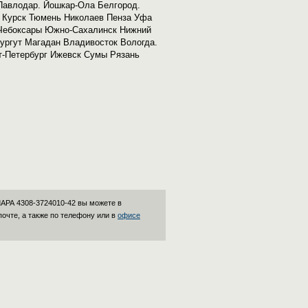
Павлодар. Йошкар-Ола Белгород.
 Курск Тюмень Николаев Пенза Уфа
 Чебоксары Южно-Сахалинск Нижний
ургут Магадан Владивосток Вологда.
т-Петербург Ижевск Сумы Рязань
АРА 4308-3724010-42 вы можете в
почте, а также по телефону или в
офисе