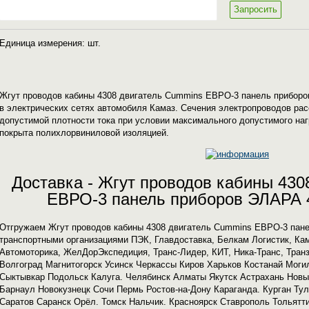
Запросить
Единица измерения: шт.
Жгут проводов кабины 4308 двигатель Cummins ЕВРО-3 панель приборо
в электрических сетях автомобиля Камаз. Сечения электропроводов ра
допустимой плотности тока при условии максимального допустимого на
покрыта полихлорвиниловой изоляцией.
Доставка - Жгут проводов кабины 430
ЕВРО-3 панель приборов ЭЛАРА 
Отгружаем Жгут проводов кабины 4308 двигатель Cummins ЕВРО-3 пане
транспортными организациями ПЭК, Главдоставка, Белкам Логистик, Кам
Автомоторика, ЖелДорЭкспедиция, Транс-Лидер, КИТ, Ника-Транс, Тран
Волгоград Магнитогорск Усинск Черкассы Киров Харьков Костанай Моги
Сыктывкар Подольск Калуга. Челябинск Алматы Якутск Астрахань Нов
Барнаул Новокузнецк Сочи Пермь Ростов-на-Дону Караганда. Курган Ту
Саратов Саранск Орёл. Томск Нальчик. Красноярск Ставрополь Тольятт