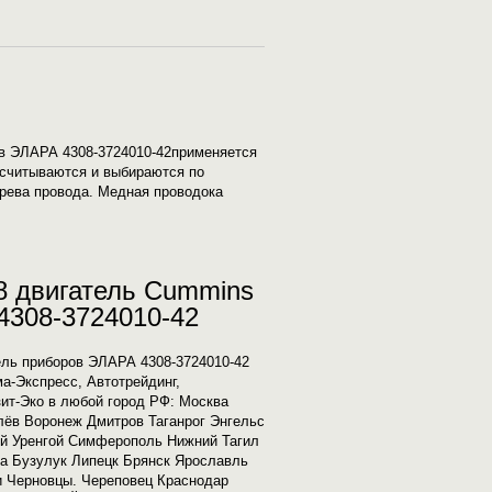
в ЭЛАРА 4308-3724010-42применяется
ссчитываются и выбираются по
грева провода. Медная проводока
8 двигатель Cummins
4308-3724010-42
ль приборов ЭЛАРА 4308-3724010-42
а-Экспресс, Автотрейдинг,
зит-Эко в любой город РФ: Москва
лёв Воронеж Дмитров Таганрог Энгельс
ый Уренгой Симферополь Нижний Тагил
ла Бузулук Липецк Брянск Ярославль
и Черновцы. Череповец Краснодар