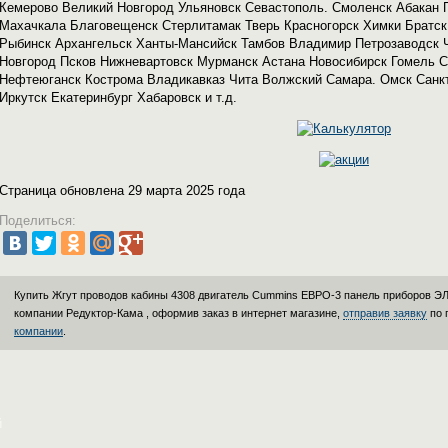
Кемерово Великий Новгород Ульяновск Севастополь. Смоленск Абакан 
Махачкала Благовещенск Стерлитамак Тверь Красногорск Химки Братск
Рыбинск Архангельск Ханты-Мансийск Тамбов Владимир Петрозаводск
Новгород Псков Нижневартовск Мурманск Астана Новосибирск Гомель С
Нефтеюганск Кострома Владикавказ Чита Волжский Самара. Омск Санк
Иркутск Екатеринбург Хабаровск и т.д.
Страница обновлена 29 марта 2025 года
Поделиться:
Купить Жгут проводов кабины 4308 двигатель Cummins ЕВРО-3 панель приборов ЭЛ
компании
Редуктор-Кама
, оформив заказ в интернет магазине,
отправив заявку
по 
компании
.
й