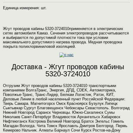
Единица измерения: шт.
Жгут проводов кабины 5320-3724010применяется в электрических
сетях автомобиля Камаз. Сечения электропроводов рассчитываются
и выбираются по допустимой плотности тока при условии
максимального допустимого нагрева провода. Медная проводока
покрыта полихлорвиниловой изоляцией.
Доставка - Жгут проводов кабины
5320-3724010
Отгрузим Жгут проводов кабины 5320-3724010 транспортными
компаниями ВолгаТранс, Энергия, ДПД, CDEK, Автомоторика,
Поволжье-Транс, Транс-Лидер, Белкам Логистик, Ратэк, КИТ,
Деловые Линии в любой населенный пункт Российской Федерации:
Тверь Самара. Магнитогорск Омск Красноярск Бузулук Липецк
Сыктывкар Сургут Благовещенск Чебоксары Севастополь. Волгоград
Нижний Новгород Саранск Черновцы. Южно-Сахалинск Сумы
Николаев Санкт-Петербург Владивосток Архангельск Хабаровск
Нефтеюганск Кострома Великий Новгород Братск Энгельс Гомель
Магадан Вологда. Чита Томск Ярославль Дмитров Белгород. Пермь
Кемерово Нальчик. Алматы Барнаул Сочи Курск Ростов-на-Дону