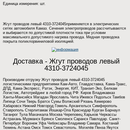
Единица измерения: шт.
Жгут проводов левый 4310-3724045применяется в электрических
сетях автомобиля Камаз. Сечения электропроводов рассчитываются
и выбираются по допустимой плотности тока при условии
максимального допустимого нагрева провода. Медная проводока
покрыта полихлорвиниловой изоляцией.
Доставка - Жгут проводов левый
4310-3724045
Производим отгрузку Жгут проводов левый 4310-3724045
логистическими предприятиями Кам-Авто, Главдоставка, Кама-Тракс,
ДПД, Кама-Экспресс, Ратэк, Энергия, КИТ, Транзит-Эко, Белкам
Логистик, Автотрейдинг в любой город РФ: Киров Владикавказ
Ханты-Мансийск Магадан Ярославль Чита Ижевск Подольск Тамбов
Липецк Сочи Тверь Братск Сумы Волжский Рязань Кемерово
Хабаровск Нижний Новгород Гомель Архангельск Симферополь
Ставрополь Стерлитамак Йошкар-Ола Краснодар Курган Барнаул
Таганрог Тула Махачкала Москва Череповец Харьков Черкассы
Астрахань Мурманск Брянск Смоленск Саранск Павлодар. Санкт-
Петербург Воронеж Уфа Чебоксары Владимир Самара. Костанай
Тюмень Астана Омск Томск Севастополь. Могилёв Пенза Якутск