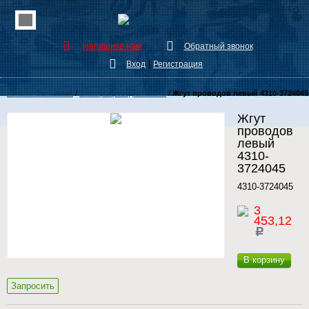
Напишите нам
Обратный звонок
|
Вход
Регистрация
Каталог Запчастей
/
Электропроводка КамАЗ
/
Жгут проводов левый 4310-3724045
Жгут
проводов
левый
4310-
3724045
4310-3724045
3
453,12
c
В корзину
Запросить