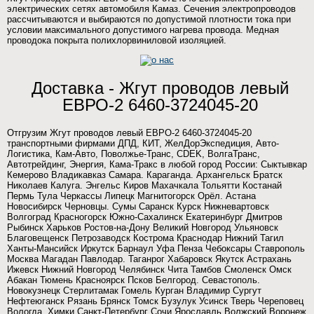
электрических сетях автомобиля Камаз. Сечения электропроводов
рассчитываются и выбираются по допустимой плотности тока при
условии максимального допустимого нагрева провода. Медная
проводока покрыта полихлорвиниловой изоляцией.
Доставка - Жгут проводов левый
ЕВРО-2 6460-3724045-20
Отгрузим Жгут проводов левый ЕВРО-2 6460-3724045-20
транспортными фирмами ДПД, КИТ, ЖелДорЭкспедиция, Авто-
Логистика, Кам-Авто, Поволжье-Транс, CDEK, ВолгаТранс,
Автотрейдинг, Энергия, Кама-Тракс в любой город России: Сыктывкар
Кемерово Владикавказ Самара. Караганда. Архангельск Братск
Николаев Калуга. Энгельс Киров Махачкала Тольятти Костанай
Пермь Тула Черкассы Липецк Магнитогорск Орёл. Астана
Новосибирск Черновцы. Сумы Саранск Курск Нижневартовск
Волгоград Красногорск Южно-Сахалинск Екатеринбург Дмитров
Рыбинск Харьков Ростов-на-Дону Великий Новгород Ульяновск
Благовещенск Петрозаводск Кострома Краснодар Нижний Тагил
Ханты-Мансийск Иркутск Барнаул Уфа Пенза Чебоксары Ставрополь
Москва Магадан Павлодар. Таганрог Хабаровск Якутск Астрахань
Ижевск Нижний Новгород Челябинск Чита Тамбов Смоленск Омск
Абакан Тюмень Красноярск Псков Белгород. Севастополь.
Новокузнецк Стерлитамак Гомель Курган Владимир Сургут
Нефтеюганск Рязань Брянск Томск Бузулук Усинск Тверь Череповец
Вологда. Химки Санкт-Петербург Сочи Ярославль Волжский Воронеж