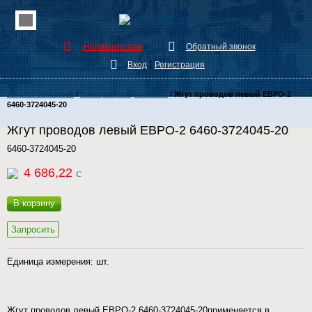
Напишите нам
Обратный звонок
|
Вход
Регистрация
Каталог Запчастей
/
Электропроводка КамАЗ
/
Жгут проводов левый ЕВРО-2
6460-3724045-20
Жгут проводов левый ЕВРО-2 6460-3724045-20
6460-3724045-20
4 686,22
c
В корзину
Запросить
Единица измерения: шт.
Жгут проводов левый ЕВРО-2 6460-3724045-20применяется в