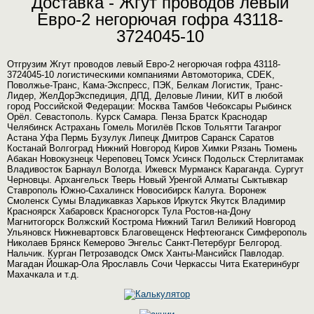
Доставка - Жгут проводов левый
Евро-2 негорючая гофра 43118-
3724045-10
Отгрузим Жгут проводов левый Евро-2 негорючая гофра 43118-
3724045-10 логистическими компаниями Автомоторика, CDEK,
Поволжье-Транс, Кама-Экспресс, ПЭК, Белкам Логистик, Транс-
Лидер, ЖелДорЭкспедиция, ДПД, Деловые Линии, КИТ в любой
город Российской Федерации: Москва Тамбов Чебоксары Рыбинск
Орёл. Севастополь. Курск Самара. Пенза Братск Краснодар
Челябинск Астрахань Гомель Могилёв Псков Тольятти Таганрог
Астана Уфа Пермь Бузулук Липецк Дмитров Саранск Саратов
Костанай Волгоград Нижний Новгород Киров Химки Рязань Тюмень
Абакан Новокузнецк Череповец Томск Усинск Подольск Стерлитамак
Владивосток Барнаул Вологда. Ижевск Мурманск Караганда. Сургут
Черновцы. Архангельск Тверь Новый Уренгой Алматы Сыктывкар
Ставрополь Южно-Сахалинск Новосибирск Калуга. Воронеж
Смоленск Сумы Владикавказ Харьков Иркутск Якутск Владимир
Красноярск Хабаровск Красногорск Тула Ростов-на-Дону
Магнитогорск Волжский Кострома Нижний Тагил Великий Новгород
Ульяновск Нижневартовск Благовещенск Нефтеюганск Симферополь
Николаев Брянск Кемерово Энгельс Санкт-Петербург Белгород.
Нальчик. Курган Петрозаводск Омск Ханты-Мансийск Павлодар.
Магадан Йошкар-Ола Ярославль Сочи Черкассы Чита Екатеринбург
Махачкала и т.д.