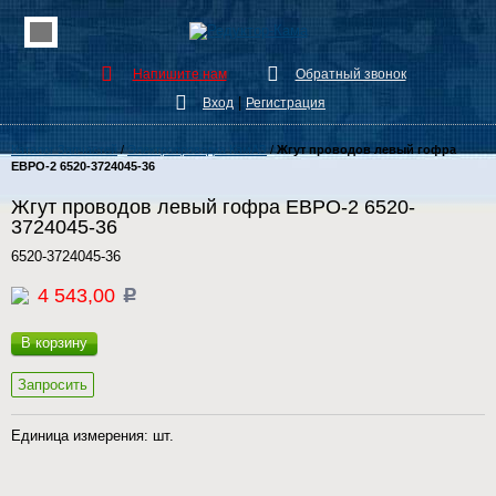
Напишите нам
Обратный звонок
|
Вход
Регистрация
Каталог Запчастей
/
Электропроводка КамАЗ
/
Жгут проводов левый гофра
ЕВРО-2 6520-3724045-36
Жгут проводов левый гофра ЕВРО-2 6520-
3724045-36
6520-3724045-36
4 543,00
c
В корзину
Запросить
Единица измерения: шт.