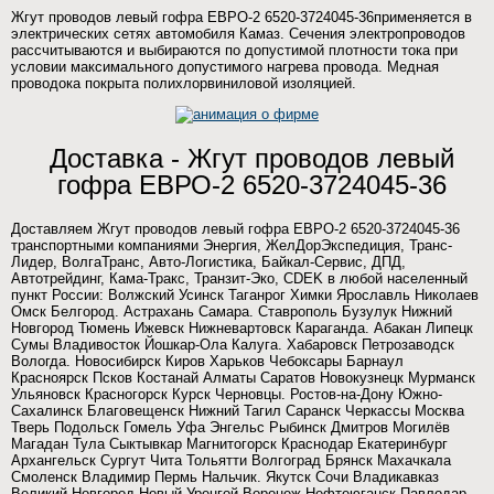
Жгут проводов левый гофра ЕВРО-2 6520-3724045-36применяется в
электрических сетях автомобиля Камаз. Сечения электропроводов
рассчитываются и выбираются по допустимой плотности тока при
условии максимального допустимого нагрева провода. Медная
проводока покрыта полихлорвиниловой изоляцией.
Доставка - Жгут проводов левый
гофра ЕВРО-2 6520-3724045-36
Доставляем Жгут проводов левый гофра ЕВРО-2 6520-3724045-36
транспортными компаниями Энергия, ЖелДорЭкспедиция, Транс-
Лидер, ВолгаТранс, Авто-Логистика, Байкал-Сервис, ДПД,
Автотрейдинг, Кама-Тракс, Транзит-Эко, CDEK в любой населенный
пункт России: Волжский Усинск Таганрог Химки Ярославль Николаев
Омск Белгород. Астрахань Самара. Ставрополь Бузулук Нижний
Новгород Тюмень Ижевск Нижневартовск Караганда. Абакан Липецк
Сумы Владивосток Йошкар-Ола Калуга. Хабаровск Петрозаводск
Вологда. Новосибирск Киров Харьков Чебоксары Барнаул
Красноярск Псков Костанай Алматы Саратов Новокузнецк Мурманск
Ульяновск Красногорск Курск Черновцы. Ростов-на-Дону Южно-
Сахалинск Благовещенск Нижний Тагил Саранск Черкассы Москва
Тверь Подольск Гомель Уфа Энгельс Рыбинск Дмитров Могилёв
Магадан Тула Сыктывкар Магнитогорск Краснодар Екатеринбург
Архангельск Сургут Чита Тольятти Волгоград Брянск Махачкала
Смоленск Владимир Пермь Нальчик. Якутск Сочи Владикавказ
Великий Новгород Новый Уренгой Воронеж Нефтеюганск Павлодар.