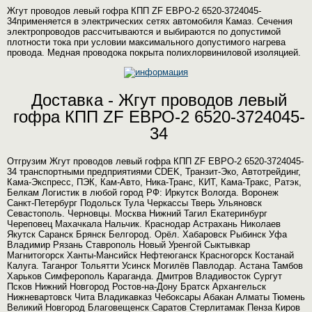
Жгут проводов левый гофра КПП ZF ЕВРО-2 6520-3724045-
34применяется в электрических сетях автомобиля Камаз. Сечения
электропроводов рассчитываются и выбираются по допустимой
плотности тока при условии максимального допустимого нагрева
провода. Медная проводока покрыта полихлорвиниловой изоляцией.
Доставка - Жгут проводов левый
гофра КПП ZF ЕВРО-2 6520-3724045-
34
Отгрузим Жгут проводов левый гофра КПП ZF ЕВРО-2 6520-3724045-
34 транспортными предприятиями CDEK, Транзит-Эко, Автотрейдинг,
Кама-Экспресс, ПЭК, Кам-Авто, Ника-Транс, КИТ, Кама-Тракс, Ратэк,
Белкам Логистик в любой город РФ: Иркутск Вологда. Воронеж
Санкт-Петербург Подольск Тула Черкассы Тверь Ульяновск
Севастополь. Черновцы. Москва Нижний Тагил Екатеринбург
Череповец Махачкала Нальчик. Краснодар Астрахань Николаев
Якутск Саранск Брянск Белгород. Орёл. Хабаровск Рыбинск Уфа
Владимир Рязань Ставрополь Новый Уренгой Сыктывкар
Магнитогорск Ханты-Мансийск Нефтеюганск Красногорск Костанай
Калуга. Таганрог Тольятти Усинск Могилёв Павлодар. Астана Тамбов
Харьков Симферополь Караганда. Дмитров Владивосток Сургут
Псков Нижний Новгород Ростов-на-Дону Братск Архангельск
Нижневартовск Чита Владикавказ Чебоксары Абакан Алматы Тюмень
Великий Новгород Благовещенск Саратов Стерлитамак Пенза Киров