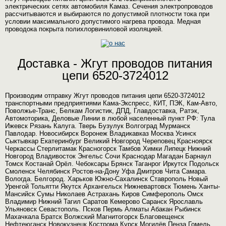
электрических сетях автомобиля Камаз. Сечения электропроводов
рассчитываются и выбираются по допустимой плотности тока при
условии максимального допустимого нагрева провода. Медная
проводока покрыта полихлорвиниловой изоляцией.
Доставка - Жгут проводов питания
цепи 6520-3724012
Производим отправку Жгут проводов питания цепи 6520-3724012
транспортными предприятиями Кама-Экспресс, КИТ, ПЭК, Кам-Авто,
Поволжье-Транс, Белкам Логистик, ДПД, Главдоставка, Ратэк,
Автомоторика, Деловые Линии в любой населенный пункт РФ: Тула
Ижевск Рязань Калуга. Тверь Бузулук Волгоград Мурманск
Павлодар. Новосибирск Воронеж Владикавказ Москва Усинск
Сыктывкар Екатеринбург Великий Новгород Череповец Красноярск
Черкассы Стерлитамак Красногорск Тамбов Химки Липецк Нижний
Новгород Владивосток Энгельс Сочи Краснодар Магадан Барнаул
Томск Костанай Орёл. Чебоксары Брянск Таганрог Иркутск Подольск
Смоленск Челябинск Ростов-на-Дону Уфа Дмитров Чита Самара.
Вологда. Белгород. Харьков Южно-Сахалинск Ставрополь Новый
Уренгой Тольятти Якутск Архангельск Нижневартовск Тюмень Ханты-
Мансийск Сумы Николаев Астрахань Киров Симферополь Омск
Владимир Нижний Тагил Саратов Кемерово Саранск Ярославль
Ульяновск Севастополь. Псков Пермь Алматы Абакан Рыбинск
Махачкала Братск Волжский Магнитогорск Благовещенск
Нефтеюганск Новокузнецк Кострома Курск Могилёв Пенза Гомель