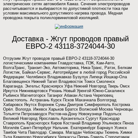
электрических сетях автомобиля Камаз. Сечения электропроводов
рассчитываются и выбираются по допустимой плотности тока при
условии максимального допустимого нагрева провода. Медная
проводока покрыта полихлорвиниловой изоляцией.
Доставка - Жгут проводов правый
ЕВРО-2 43118-3724044-30
Отгрузим Жгут проводов правый ЕВРО-2 43118-3724044-30
логистическими компаниями Главдоставка, ПЭК, Кам-Авто,
ВолгаТранс, Транзит-Эко, Автомоторика, Ника-Транс, Ратэк, Белкам
Логистик, Байкал-Сервис, Автотрейдинг в любой город Российской
Федерации: Челябинск Владикавказ Бузулук Липецк Йошкар-Ола
Благовещенск Нижний Тагил Владивосток Томск Смоленск
Караганда. Энгельс Красноярск Уфа Нижний Новгород Тверь Омск
Иркутск Нижневартовск Рязань Новый Уренгой Южно-Сахалинск
Рыбинск Магнитогорск Таганрог Абакан Астана Череповец
Севастополь. Астрахань Курск Псков Махачкала Волгоград
Хабаровск Якутск Воронеж Сумы Дмитров Симферополь Кострома
Орёл. Вологда. Ижевск Харьков Братск Волжский Москва Черновцы.
Тольятти Петрозаводск Ростов-на-Дону Новокузнецк Подольск
Великий Новгород Ярославль Архангельск Сургут Краснодар
Ставрополь Красногорск Киров Костанай Владимир Ульяновск Пенза
Могилёв Санкт-Петербург Нальчик. Екатеринбург Барнаул Усинск
Тамбов Чита Павлодар. Самара. Магадан Чебоксары Тюмень Химки
Тула Кемерово Новосибирск Черкассы Пермь Гомель Стерлитамак