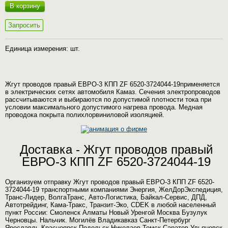
В корзину
Запросить
Единица измерения: шт.
Жгут проводов правый ЕВРО-3 КПП ZF 6520-3724044-19применяется
в электрических сетях автомобиля Камаз. Сечения электропроводов
рассчитываются и выбираются по допустимой плотности тока при
условии максимального допустимого нагрева провода. Медная
проводока покрыта полихлорвиниловой изоляцией.
Доставка - Жгут проводов правый
ЕВРО-3 КПП ZF 6520-3724044-19
Организуем отправку Жгут проводов правый ЕВРО-3 КПП ZF 6520-
3724044-19 транспортными компаниями Энергия, ЖелДорЭкспедиция,
Транс-Лидер, ВолгаТранс, Авто-Логистика, Байкал-Сервис, ДПД,
Автотрейдинг, Кама-Тракс, Транзит-Эко, CDEK в любой населенный
пункт России: Смоленск Алматы Новый Уренгой Москва Бузулук
Черновцы. Нальчик. Могилёв Владикавказ Санкт-Петербург
Ярославль Красноярск Подольск Николаев Томск Саратов Ульяновск