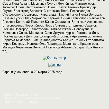
Сумы Тула Астана Мурманск Сургут Челябинск Магнитогорск
Таганрог Орёл. Нефтеюганск Псков Братск Тюмень Краснодар
Якутск Волгоград Воронеж Сыктывкар Тверь Петрозаводск
Симферополь Белгород. Караганда. Нижний Тагил Пенза Вологда.
Рязань Курск Омск Черкассы Харьков Химки Ставрополь Чебоксары
Рыбинск Костанай Тольятти Южно-Сахалинск Волжский Астрахань
Благовещенск Новосибирск Пермь Энгельс Владимир Саранск
Нижний Новгород Севастополь. Тамбов Ижевск Новокузнецк
Хабаровск Ханты-Мансийск Сочи Иркутск Курган Ростов-на-Дону
Нижневартовск Дмитров Екатеринбург Брянск Архангельск Гомель
Барнаул Кемерово Липецк Владивосток Калуга. Усинск Стерлитамак
Киров Кострома Йошкар-Ола Павлодар. Махачкала Красногорск
Магадан Череповец Великий Новгород Абакан Самара. Уфа Чита и
т.д.
Страница обновлена 29 марта 2025 года
2026 © “Редуктор-Кама”
Цены на сайте не являются публичной
офертой
|
Карта сайта