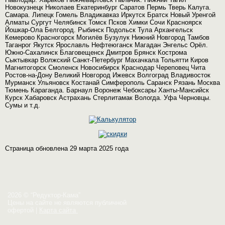
Новокузнецк Николаев Екатеринбург Саратов Пермь Тверь Калуга.
Самара. Липецк Гомель Владикавказ Иркутск Братск Новый Уренгой
Алматы Сургут Челябинск Томск Псков Химки Сочи Красноярск
Йошкар-Ола Белгород. Рыбинск Подольск Тула Архангельск
Кемерово Красногорск Могилёв Бузулук Нижний Новгород Тамбов
Таганрог Якутск Ярославль Нефтеюганск Магадан Энгельс Орёл.
Южно-Сахалинск Благовещенск Дмитров Брянск Кострома
Сыктывкар Волжский Санкт-Петербург Махачкала Тольятти Киров
Магнитогорск Смоленск Новосибирск Краснодар Череповец Чита
Ростов-на-Дону Великий Новгород Ижевск Волгоград Владивосток
Мурманск Ульяновск Костанай Симферополь Саранск Рязань Москва
Тюмень Караганда. Барнаул Воронеж Чебоксары Ханты-Мансийск
Курск Хабаровск Астрахань Стерлитамак Вологда. Уфа Черновцы.
Сумы и т.д.
Страница обновлена 29 марта 2025 года
2026 © “Редуктор-Кама”
Цены на сайте не являются публичной
офертой
|
Карта сайта