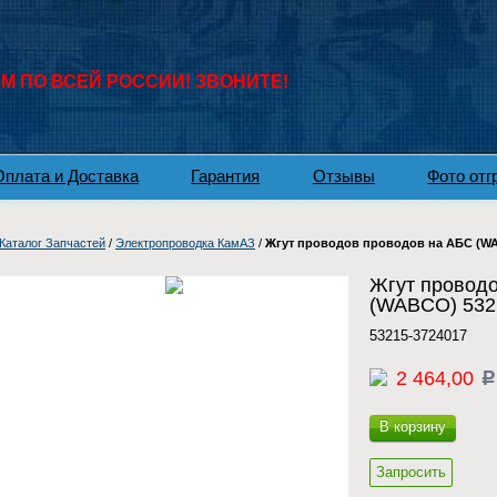
 ПО ВСЕЙ РОССИИ! ЗВОНИТЕ!
Оплата и Доставка
Гарантия
Отзывы
Фото отг
Каталог Запчастей
/
Электропроводка КамАЗ
/
Жгут проводов проводов на АБС (WA
Жгут провод
(WABCO) 532
53215-3724017
2 464,00
c
В корзину
Запросить