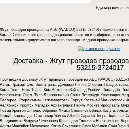
Единица измерения
Жгут проводов проводов на АБС (WABCO) 53215-3724017применяется в 
Камаз. Сечения электропроводов рассчитываются и выбираются по допу
максимального допустимого нагрева провода. Медная проводока покрыт
Доставка - Жгут проводов провод
53215-3724017
Производим доставку Жгут проводов проводов на АБС (WABCO) 53215-
Ратэк, Транзит-Эко, ВолгаТранс, Деловые Линии, Энергия, Главдоставка
Кама-Тракс, Ника-Транс, Кам-Авто в любой город России: Павлодар. Т
Новокузнецк Орёл. Тула Благовещенск Санкт-Петербург Красноярск Аст
Белгород. Стерлитамак Нижневартовск Сургут Костанай Магнитогорск Ч
Челябинск Иркутск Магадан Архангельск Пермь Москва Ярославль Мур
Новый Уренгой Энгельс Воронеж Химки Смоленск Брянск Калуга. Алмат
Гомель Караганда. Сыктывкар Усинск Абакан Саранск Тверь Подольск 
Владивосток Бузулук Череповец Краснодар Тольятти Нефтеюганск Бар
Ханты-Мансийск Махачкала Южно-Сахалинск Омск Могилёв Сочи Уфа Ч