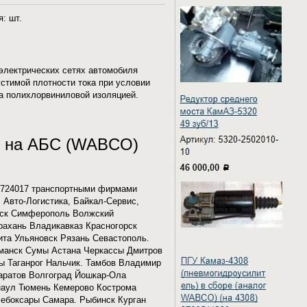
: шт.
электрических сетях автомобиля
стимой плотности тока при условии
а полихлорвиниловой изоляцией.
ов на АБС (WABCO)
3724017 транспортными фирмами
, Авто-Логистика, Байкал-Сервис,
омск Симферополь Волжский
рахань Владикавказ Красногорск
ита Ульяновск Рязань Севастополь.
манск Сумы Астана Черкассы Дмитров
ы Таганрог Нальчик. Тамбов Владимир
Саратов Волгоград Йошкар-Ола
наул Тюмень Кемерово Кострома
ебоксары Самара. Рыбинск Курган