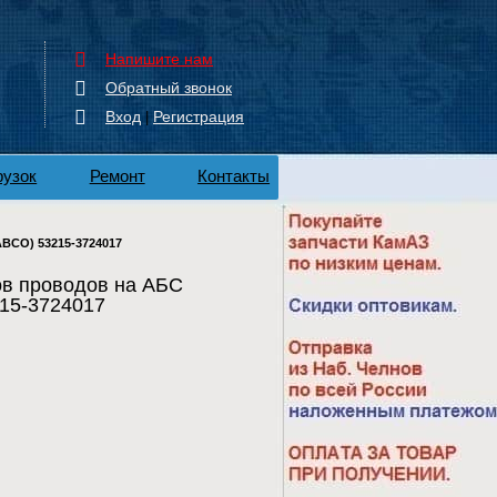
Напишите нам
Обратный звонок
Вход
Регистрация
|
рузок
Ремонт
Контакты
BCO) 53215-3724017
ов проводов на АБС
15-3724017