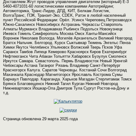
Доставляем Жгут проводов управления двигателем (моторный) Е-3
5460-4071031-60 логистическими компаниями Автотрейдинг,
Автомоторика, Транс-Лидер, ДПД, КИТ, Белкам Логистик,
ВолгаТранс, ПЭК, Транзит-Эко, CDEK, Ратэк в любой населенный
пункт Российской Федерации: Орёл. Усинск Череповец Петрозаводск
Южно-Сахалинск Новосибирск Астрахань Черкассы Ставрополь
Алматы Мурманск Владикавказ Рыбинск Подольск Новокузнецк
Ижевск Гомель Симферополь Москва Омск Ханты-Мансийск
Воронеж Николаев Вологда. Могилёв Архангельск Великий Новгород
Братск Нальчик. Белгород. Курск Сыктывкар Тюмень Энгельс Пенза
Химки Якутск Челябинск Ульяновск Волжский Тверь Псков Уфа
Саранск Тамбов Липецк Кемерово Красноярск Киров Екатеринбург
Нефтеюганск Чита Абакан Тольятти Хабаровск Бузулук Смоленск
Иркутск Самара. Севастополь. Пермь Владивосток Новый Уренгой
Чебоксары Астана Таганрог Рязань Владимир Санкт-Петербург
Красногорск Калуга. Саратов Черновцы. Костанай Сочи Волгоград
Махачкала Краснодар Магнитогорск Ярославль Кострома Сумы
Барнаул Павлодар. Караганда. Харьков Магадан Стерлитамак Томск
Брянск Благовещенск Нижний Тагил Курган Нижний Новгород
Нижневартовск Йошкар-Ола Дмитров Тула Сургут Ростов-на-Дону и
т.д.
Страница обновлена 29 марта 2025 года