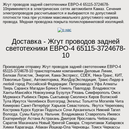
Жгут проводов задней светотехники ЕВРО-4 65115-3724678-
10применяется в электрических сетях автомобиля Камаз. Сечения
электропроводов рассчитываются и выбираются по допустимой
плотности тока при условии максимального допустимого нагрева
провода. Медная проводока покрыта полихлорвиниловой изоляцией.
Доставка - Жгут проводов задней
светотехники ЕВРО-4 65115-3724678-
10
Производим отправку Жгут проводов задней светотехники ЕВРО-4
65115-3724678-10 транспортными компаниями Деловые Линии,
Белкам Логистик, Энергия, Кама-Экспресс, CDEK, Ника-Транс, КИТ,
Поволжье-Транс, Автомоторика, ЖелДорЭкспедиция, Транс-Лидер в
любой город Российской Федерации: Петрозаводск Уфа Алматы
Тверь Саранск Магадан Брянск Гомель Павлодар. Владивосток
Ханты-Мансийск Новокузнецк Бузулук Рязань Симферополь Омск
Мурманск Рыбинск Пермь Сыктывкар Смоленск Киров Волжский
Тула Иркутск Челябинск Волгоград Энгельс Тольятти Могилёв Чита
Кемерово Санкт-Петербург Харьков Севастополь. Якутск Череповец
Кострома Курск Курган Подольск Сочи Архангельск Нижний Тагил
Вологда. Сумы Калуга. Нальчик. Владикавказ Ставрополь Ижевск
Екатеринбург Астана Астрахань Дмитров Ярославль Чебоксары
Саратов Махачкала Новый Уренгой Самара. Стерлитамак Хабаровск
Химки Караганда. Абакан Йошкар-Ола Черновцы. Томск Черкассы