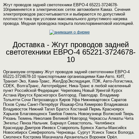
Жгут проводов задней светотехники ЕВРО-4 65221-3724678-
10применяется в электрических сетях автомобиля Камаз. Сечения
электропроводов рассчитываются и выбираются по допустимой
плотности тока при условии максимального допустимого нагрева
провода. Медная проводока покрыта полихлорвиниловой изоляцией.
Доставка - Жгут проводов задней
светотехники ЕВРО-4 65221-3724678-
10
Организуем отправку Жгут проводов задней светотехники ЕВРО-4
65221-3724678-10 транспортными организациями Кам-Авто, КИТ,
Транзит-Эко, Кама-Тракс, ЖелДорЭкспедиция, ПЭК, Авто-Логистика,
CDEK, ВолгаТранс, Автотрейдинг, Ника-Транс в любой населенный
пункт Российской Федерации: Череповец Новый Уренгой Курск
Астана Иркутск Красногорск Белгород. Павлодар. Владимир
Тольятти Сочи Петрозаводск Киров Уфа Нижневартовск Саратов
Псков Сумы Санкт-Петербург Йошкар-Ола Кемерово Владикавказ
Владивосток Нижний Тагил Братск Костанай Пермь Красноярск
Харьков Благовещенск Тамбов Гомель Новокузнецк Волжский Тверь
Рязань Тюмень Николаев Великий Новгород Черкассы Алматы Чита
Энгельс Пенза Нальчик. Барнаул Севастополь. Челябинск
Краснодар Дмитров Ижевск Ставрополь Брянск Ханты-Мансийск
Новосибирск Симферополь Черновцы. Сургут Усинск Томск Вологда.
Смоленск Кострома Махачкала Архангельск Воронеж Орёл.