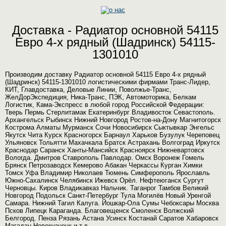
Доставка - Радиатор основной 54115
Евро 4-х рядный (Шадринск) 54115-
1301010
Производим доставку Радиатор основной 54115 Евро 4-х рядный
(Шадринск) 54115-1301010 логистическими фирмами Транс-Лидер,
КИТ, Главдоставка, Деловые Линии, Поволжье-Транс,
ЖелДорЭкспедиция, Ника-Транс, ПЭК, Автомоторика, Белкам
Логистик, Кама-Экспресс в любой город Российской Федерации:
Тверь Пермь Стерлитамак Екатеринбург Владивосток Севастополь.
Архангельск Рыбинск Нижний Новгород Ростов-на-Дону Магнитогорск
Кострома Алматы Мурманск Сочи Новосибирск Сыктывкар Энгельс
Якутск Чита Курск Красногорск Барнаул Харьков Бузулук Череповец
Ульяновск Тольятти Махачкала Братск Астрахань Волгоград Иркутск
Краснодар Саранск Ханты-Мансийск Красноярск Нижневартовск
Вологда. Дмитров Ставрополь Павлодар. Омск Воронеж Гомель
Брянск Петрозаводск Кемерово Абакан Черкассы Курган Химки
Томск Уфа Владимир Николаев Тюмень Симферополь Ярославль
Южно-Сахалинск Челябинск Ижевск Орёл. Нефтеюганск Сургут
Черновцы. Киров Владикавказ Нальчик. Таганрог Тамбов Великий
Новгород Подольск Санкт-Петербург Тула Могилёв Новый Уренгой
Самара. Нижний Тагил Калуга. Йошкар-Ола Сумы Чебоксары Москва
Псков Липецк Караганда. Благовещенск Смоленск Волжский
Белгород. Пенза Рязань Астана Усинск Костанай Саратов Хабаровск
Магадан Новокузнецк и т.д.