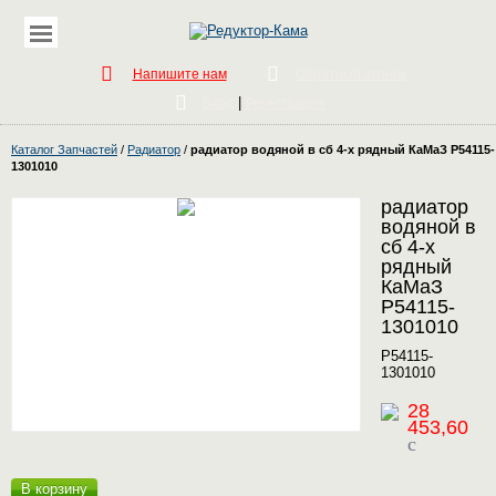
Напишите нам
Обратный звонок
|
Вход
Регистрация
Каталог Запчастей
/
Радиатор
/
радиатор водяной в сб 4-х рядный КаМаЗ Р54115-
1301010
радиатор
водяной в
сб 4-х
рядный
КаМаЗ
Р54115-
1301010
Р54115-
1301010
28
453,60
c
В корзину