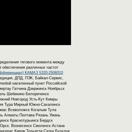
ределения тягового момента между
я обеспечения различных частот
фференциал) КАМАЗ 5320-2506010
едиция, ДПД, ПЭК, Байкал-Сервис,
в любой населенный пункт Российской
мертау Гатчина Дзержинск Ноябрьск
авль Шебекино Белореченск
ижний Новгород Усть-Кут Кимры
няя Тура Мирный Южно-Сахалинск
амас Всеволожск Когалым Тула
ель Алматы Полтава Рязань Умань
енск Краснотурьинск Бердск
Орск. Вознесенск Смоленск Астана
нгепас Киров Тольятти Сатка Бузулук