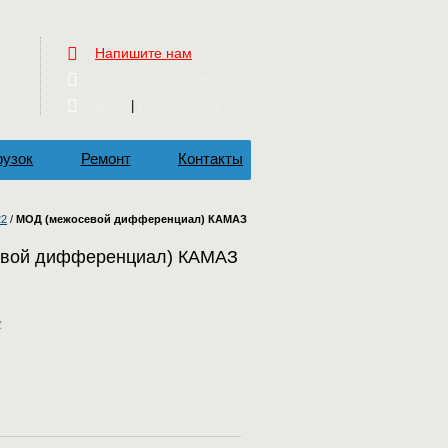
Напишите нам
Обратный звонок
Вход
Регистрация
|
рузок
Ремонт
Контакты
22
/
МОД (межосевой дифференциал) КАМАЗ
вой дифференциал) КАМАЗ
c