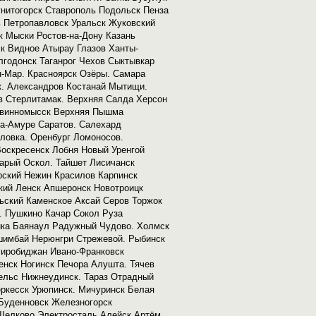
гнитогорск Ставрополь Подольск Пенза
 Петропавловск Уральск Жуковский
к Мыски Ростов-на-Дону Казань
к Видное Атырау Глазов Ханты-
лгодонск Таганрог Чехов Сыктывкар
н-Мар. Красноярск Озёры. Самара
к. Александров Костанай Мытищи.
в Стерлитамак. Верхняя Салда Херсон
евинномысск Верхняя Пышма
а-Амуре Саратов. Салехард
овка. Оренбург Ломоносов.
Воскресенск Лобня Новый Уренгой
тарый Оскол. Тайшет Лисичанск
рский Нежин Красилов Карпинск
кий Ленск Апшеронск Новотроицк
ьский Каменское Аксай Серов Торжок
. Пушкино Качар Сокол Руза
ка Баянаул Радужный Чудово. Холмск
шимбай Нерюнгри Стрежевой. Рыбинск
Биробиджан Ивано-Франковск
нск Ногинск Печора Алушта. Тячев
ельс Нижнеудинск. Тараз Отрадный
еркесск Урюпинск. Мичуринск Белая
Буденновск Железногорск
Щелково Электросталь Алейск Артём