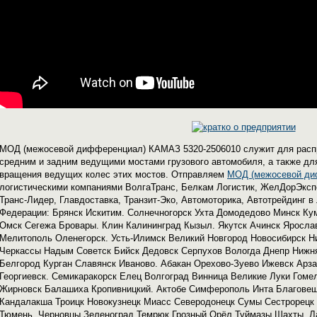
МОД (межосевой дифференциал) КАМАЗ 5320-2506010 служит для расп
средним и задним ведущими мостами грузового автомобиля, а также дл
вращения ведущих колес этих мостов. Отправляем
МОД (межосевой ди
логистическими компаниями ВолгаТранс, Белкам Логистик, ЖелДорЭксп
Транс-Лидер, Главдоставка, Транзит-Эко, Автомоторика, Автотрейдинг 
Федерации: Брянск Искитим. Солнечногорск Ухта Домодедово Минск Ку
Омск Сегежа Бровары. Клин Калининград Кызыл. Якутск Ачинск Яросл
Мелитополь Оленегорск. Усть-Илимск Великий Новгород Новосибирск Н
Черкассы Надым Советск Бийск Дедовск Серпухов Вологда Днепр Ниж
Белгород Курган Славянск Иваново. Абакан Орехово-Зуево Ижевск Арз
Георгиевск. Семикаракорск Елец Волгоград Винница Великие Луки Гом
Жирновск Балашиха Кропивницкий. Актобе Симферополь Инта Благовещ
Кандалакша Троицк Новокузнецк Миасс Северодонецк Сумы Сестрорецк 
Тюмень. Черновцы Зеленоград Темрюк Грозный Орёл Туймазы Шахты. Ла