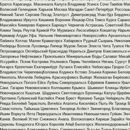
Братск Караганда. Махачкала Калуга Владимир Усинск Сочи Тамбов Ма
Волжский Геленджик Харьков Москва Магадан Санкт-Петербург Россошь
Нижний Тагил Сергиев Посад Златоуст. Димитровград Улан-Удэ Бердянс
Владикавказ Иркутск Кишинев Воронеж Йошкар-Ола Томск Курск Саранс
Мансийск Кемерово Киренск Барнаул Чернигов Астрахань Советский Во
Химки Тверь Реутов Кривой Рог Мурманск Лесосибирск Кокшетау Нарья
Армавир Алдан Уфа. Нальчик Нижневартовск Новороссийск Архангельс
Лабинск Котлас Малин Краматорск Хабаровск Рудный Сызрань Николае
Люберцы Волхов Луховицы Липецк Муром Лиски Элиста Чита Туапсе Н
Петрозаводск Октябрьский Краснодар Норильск Дмитров Комсомольск-н
Запорожье Нефтекамск Прокопьевск Минеральные Воды Салават Михайл
Уссурийск. Псков Кострома Ульяновск Пермь Челябинск Нягань Сургут 
Ангарск Кропоткин Екатеринбург Луганск Енисейск Чебоксары Гродно С
Владивосток ЧереповецКоломна Кодинск Кстово Злынка Коркино Белоя
Никополь Могилёв Лебедянь Красноуфимск Выборг Жезказган Берёзовс
Новоуральск Пологи Ейск Лубны Североуральск Ефремов Каменск-Урал
Саки. Гагарин Новомосковск Колпашево Крымск. Шымкент Клинцы Ирбит
Новочеркасск Кыштым. Шадринск Светловодск Бронницы Калуш Щербин
Протвино Губкинский Каспийск Ржев Брест Фрязино Тында Чебаркуль И
Ревда Белебей Тирасполь Витебск Апатиты Киселёвск Пыть-Ях Троицк 
Севастополь Тайынша Цимлянск Тихорецк Асбест Звенигород Благовеще
Ишим Воркута Ялта Первоуральск Ивантеевка Новошахтинск Губкин Энг
Канев. Великий Устюг Снежинск Анапа. Волоколамск Кириши Зарайск Ч
Церковь Кондопога Югорск Королёв Абай Белогорск Железнодорожный 
Междуреченск Алексеевка Керчь Северодвинск Лысьва Тулун Колпино 