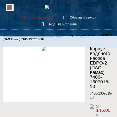
Напишите нам
Обратный звонок
|
Вход
Регистрация
Каталог Запчастей
/
13 Система охлаждения
/
Корпус водяного насоса ЕВРО-2
(ПАО Камаз) 7406-1307015-10
Корпус
водяного
насоса
ЕВРО-2
(ПАО
Камаз)
7406-
1307015-
10
7406-1307015-
10
3
146,00
c