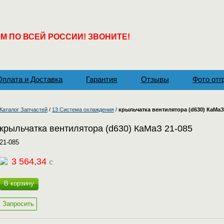
 ПО ВСЕЙ РОССИИ! ЗВОНИТЕ!
Оплата и Доставка
Гарантия
Отзывы
Фото отг
Каталог Запчастей
/
13 Система охлаждения
/
крыльчатка вентилятора (d630) КаМаЗ
крыльчатка вентилятора (d630) КаМаЗ 21-085
21-085
3 564,34
c
В корзину
Запросить