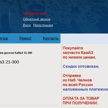
Напишите нам
Обратный звонок
Вход
Регистрация
|
рузок
Ремонт
Контакты
ким диском КаМаЗ 21-300
аЗ 21-300