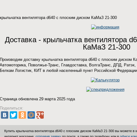
крыльчатка вентилятора d640 с плоским диском КаМаЗ 21-300
Доставка - крыльчатка вентилятора d
КаМаЗ 21-300
Производим доставку крыльчатка вентилятора d640 с плоским диском 
Автомоторика, Поволжье-Транс, Главдоставка, ВолгаТранс, ДПД, Ратэк, 
Белкам Логистик, КИТ в любой населенный пункт Российской Федерации
Страница обновлена 29 марта 2025 года
Поделиться:
Купить крыльчатка вентилятора d640 с плоским диском КаМаЗ 21-300 вы можете в
интернет магазине,
отправив заявку
по почте, а также по телефону или в
офисе ком