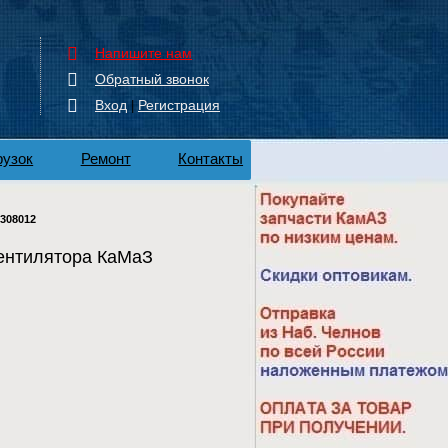
Напишите нам
Обратный звонок
Вход
Регистрация
|
рузок
Ремонт
Контакты
308012
ентилятора КаМаЗ