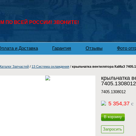
 ПО ВСЕЙ РОССИИ! ЗВОНИТЕ!
Оплата и Доставка
Гарантия
Отзывы
Фото отг
Каталог Запчастей
/
13 Система охлаждения
/
крыльчатка вентилятора КаМаЗ 7405.1
крыльчатка в
7405.1308012
7405.1308012
5 354,37
c
В корзину
Запросить