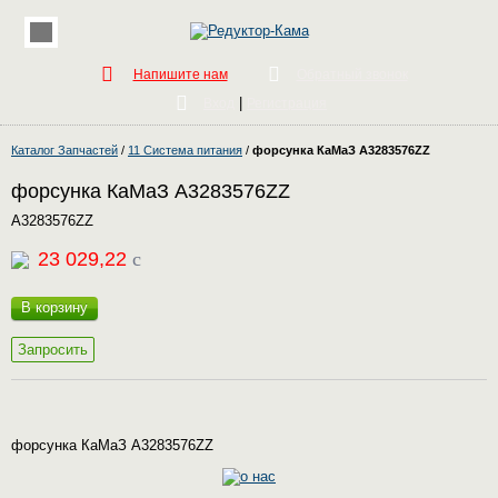
Напишите нам
Обратный звонок
|
Вход
Регистрация
Каталог Запчастей
/
11 Система питания
/
форсунка КаМаЗ A3283576ZZ
форсунка КаМаЗ A3283576ZZ
A3283576ZZ
23 029,22
c
В корзину
Запросить
форсунка КаМаЗ A3283576ZZ