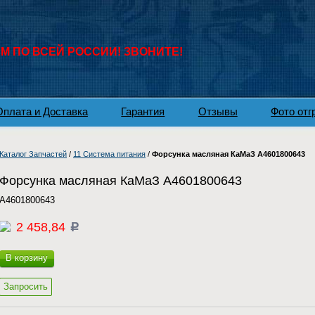
 ПО ВСЕЙ РОССИИ! ЗВОНИТЕ!
Оплата и Доставка
Гарантия
Отзывы
Фото отг
Каталог Запчастей
/
11 Система питания
/
Форсунка масляная КаМаЗ A4601800643
Форсунка масляная КаМаЗ A4601800643
A4601800643
2 458,84
c
В корзину
Запросить