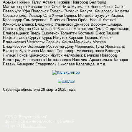
Абакан Нижний Тагил Астана Нижний Новгород Белгород.
Магнитогорск Красногорск Сочи Чита Мурманск Новосибирск Санкт-
Петербург Уфа Подольск Гомель Энгельс Калуга. Хабаровск Алматы
Севастополь. Йошкар-Ола Химки Брянск Могилёв Бузулук Ижевск
Краснодар Симферополь Рыбинск Пенза Орёл. Новый Уренгой
Южно-Сахалинск Владимир Ульяновск Дмитров Воронеж Самара.
Саратов Курган Сыктывкар Чебоксары Махачкала Сумы Стерлитамак
Благовещенск Тверь Смоленск Тольятти Костанай Омск Тамбов
Нефтеюганск Сургут Курск Иркутск Харьков Тюмень Усинск
Владикавказ Черкассы Саранск Ханты-Мансийск Москва
Владивосток Волжский Ростов-на-Дону Череповец Тула Ярославль
Екатеринбург Киров Магадан Павлодар. Нижневартовск Вологда.
Липецк Псков Красноярск Якутск Челябинск Великий Новгород
Волгоград Новокузнецк Петрозаводск Нальчик. Архангельск Таганрог
Рязань Кемерово Ставрополь Николаев Караганда. и т.д.
Страница обновлена 29 марта 2025 года
2026 © “Редуктор-Кама”
Цены на сайте не являются публичной
офертой
|
Карта сайта