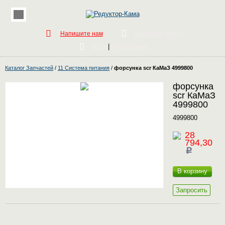
Напишите нам
Обратный звонок
|
Вход
Регистрация
Каталог Запчастей
/
11 Система питания
/
форсунка scr КаМаЗ 4999800
форсунка
scr КаМаЗ
4999800
4999800
28
794,30
c
В корзину
Запросить