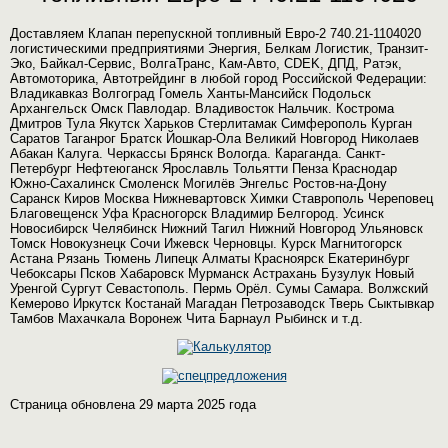
Доставляем Клапан перепускной топливный Евро-2 740.21-1104020
логистическими предприятиями Энергия, Белкам Логистик, Транзит-
Эко, Байкал-Сервис, ВолгаТранс, Кам-Авто, CDEK, ДПД, Ратэк,
Автомоторика, Автотрейдинг в любой город Российской Федерации:
Владикавказ Волгоград Гомель Ханты-Мансийск Подольск
Архангельск Омск Павлодар. Владивосток Нальчик. Кострома
Дмитров Тула Якутск Харьков Стерлитамак Симферополь Курган
Саратов Таганрог Братск Йошкар-Ола Великий Новгород Николаев
Абакан Калуга. Черкассы Брянск Вологда. Караганда. Санкт-
Петербург Нефтеюганск Ярославль Тольятти Пенза Краснодар
Южно-Сахалинск Смоленск Могилёв Энгельс Ростов-на-Дону
Саранск Киров Москва Нижневартовск Химки Ставрополь Череповец
Благовещенск Уфа Красногорск Владимир Белгород. Усинск
Новосибирск Челябинск Нижний Тагил Нижний Новгород Ульяновск
Томск Новокузнецк Сочи Ижевск Черновцы. Курск Магнитогорск
Астана Рязань Тюмень Липецк Алматы Красноярск Екатеринбург
Чебоксары Псков Хабаровск Мурманск Астрахань Бузулук Новый
Уренгой Сургут Севастополь. Пермь Орёл. Сумы Самара. Волжский
Кемерово Иркутск Костанай Магадан Петрозаводск Тверь Сыктывкар
Тамбов Махачкала Воронеж Чита Барнаул Рыбинск и т.д.
Страница обновлена 29 марта 2025 года