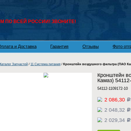
 ПО ВСЕЙ РОССИИ! ЗВОНИТЕ!
Оплата и Доставка
Гарантия
Отзывы
Фото отг
Каталог Запчастей
/
11 Система питания
/
Кронштейн воздушного фильтра (ПАО Кама
Кронштейн в
Камаз) 54112
54112-1109172-10
2 086,30
c
2 048,32
c
2 029,34
c