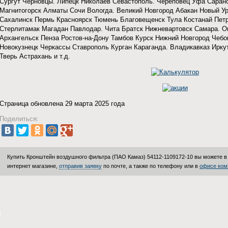
Сургут Черновцы. Липецк Николаев Севастополь. Череповец Уфа Саран
Магнитогорск Алматы Сочи Вологда. Великий Новгород Абакан Новый У
Сахалинск Пермь Красноярск Тюмень Благовещенск Тула Костанай Пет
Стерлитамак Магадан Павлодар. Чита Братск Нижневартовск Самара. 
Архангельск Пенза Ростов-на-Дону Тамбов Курск Нижний Новгород Чеб
Новокузнецк Черкассы Ставрополь Курган Караганда. Владикавказ Ирку
Тверь Астрахань и т.д.
Страница обновлена 29 марта 2025 года
Поделиться:
Купить Кронштейн воздушного фильтра (ПАО Камаз) 54112-1109172-10 вы можете 
интернет магазине,
отправив заявку
по почте, а также по телефону или в
офисе ком
й