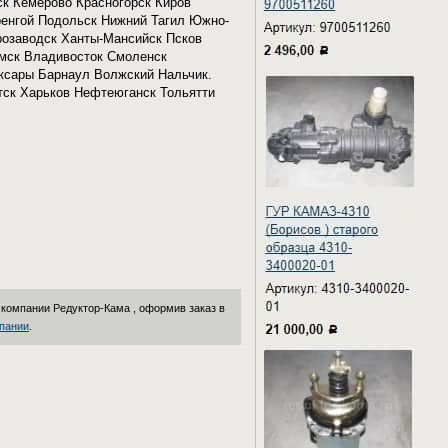
ск Кемерово Красногорск Киров
ренгой Подольск Нижний Тагил Южно-
розаводск Ханты-Мансийск Псков
Омск Владивосток Смоленск
оксары Барнаул Волжский Нальчик.
тск Харьков Нефтеюганск Тольятти
в компании
Редуктор-Кама
, оформив заказ в
пании
.