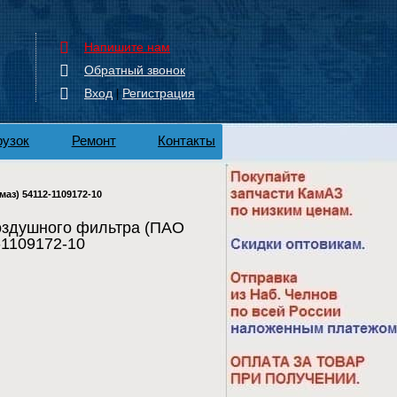
Напишите нам
Обратный звонок
Вход
Регистрация
|
рузок
Ремонт
Контакты
з) 54112-1109172-10
оздушного фильтра (ПАО
-1109172-10