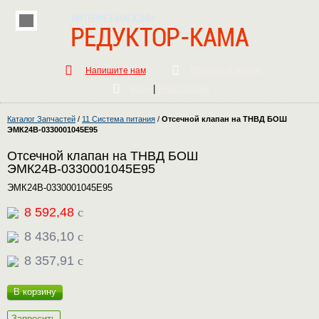
Напишите нам
Обратный звонок
|
Вход
Регистрация
Каталог Запчастей
/
11 Система питания
/
Отсечной клапан на ТНВД БОШ
ЭМК24В-0330001045Е95
Отсечной клапан на ТНВД БОШ
ЭМК24В-0330001045Е95
ЭМК24В-0330001045Е95
8 592,48
c
8 436,10
c
8 357,91
c
В корзину
Запросить