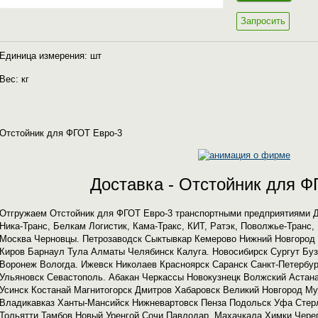
Запросить
Единица измерения: шт
Вес: кг
Отстойник для ФГОТ Евро-3
Доставка - Отстойник для Ф
Отгружаем Отстойник для ФГОТ Евро-3 транспортными предприятиями Д
Ника-Транс, Белкам Логистик, Кама-Тракс, КИТ, Ратэк, Поволжье-Транс
Москва Черновцы. Петрозаводск Сыктывкар Кемерово Нижний Новгород 
Киров Барнаул Тула Алматы Челябинск Калуга. Новосибирск Сургут Буз
Воронеж Вологда. Ижевск Николаев Красноярск Саранск Санкт-Петербу
Ульяновск Севастополь. Абакан Черкассы Новокузнецк Волжский Астан
Усинск Костанай Магнитогорск Дмитров Хабаровск Великий Новгород М
Владикавказ Ханты-Мансийск Нижневартовск Пенза Подольск Уфа Сте
Тольятти Тамбов Новый Уренгой Сочи Павлодар. Махачкала Химки Чере