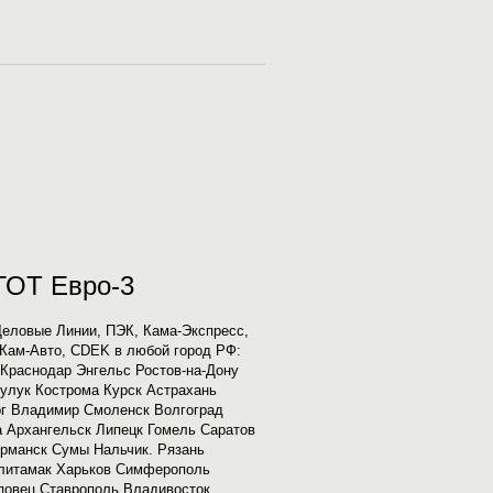
ГОТ Евро-3
еловые Линии, ПЭК, Кама-Экспресс,
, Кам-Авто, CDEK в любой город РФ:
Краснодар Энгельс Ростов-на-Дону
улук Кострома Курск Астрахань
рг Владимир Смоленск Волгоград
а Архангельск Липецк Гомель Саратов
урманск Сумы Нальчик. Рязань
рлитамак Харьков Симферополь
повец Ставрополь Владивосток