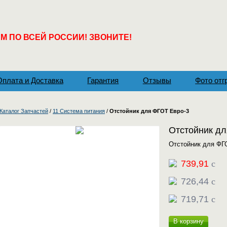
 ПО ВСЕЙ РОССИИ! ЗВОНИТЕ!
Оплата и Доставка
Гарантия
Отзывы
Фото отг
Каталог Запчастей
/
11 Система питания
/
Отстойник для ФГОТ Евро-3
Отстойник д
Отстойник для ФГ
739,91
c
726,44
c
719,71
c
В корзину