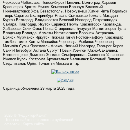
Черкассы Чебоксары Новосибирск Нальчик. Волгоград Харьков
Красноярск Братск Усинск Кемерово Барнаул Волжский
Нижневартовск Уфа Севастополь. Новокузнецк Химки Чита Подольск
Тверь Саратов Екатеринбург Рязань Сыктывкар Гомель Магадан
Курган Белгород. Владивосток Великий Новгород Петрозаводск
Самара. Павлодар. Якутск Саранск Пермь Красногорск Караганда.
Хабаровск Сочи Омск Пенза Ставрополь Бузулук Магнитогорск Тула
Владимир Вологда. Алматы Нефтеюганск Воронеж Астрахань
Брянск Мурманск Иркутск Нижний Тагил Ростов-на-Дону Краснодар
Тамбов Томск Ханты-Мансийск Черновцы. Рыбинск Череповец
Могилёв Сумы Ярославль Абакан Нижний Новгород Таганрог Киров
Санкт-Петербург Астана Сургут Новый Уренгой Южно-Сахалинск
Благовещенск Дмитров Энгельс Симферополь Смоленск Ульяновск
Ижевск Курск Кострома Архангельск Челябинск Костанай Липецк
Стерлитамак Орёл. Тольятти Москва и т.д.
Страница обновлена 29 марта 2025 года
2026 © “Редуктор-Кама”
Цены на сайте не являются публичной
офертой
|
Карта сайта