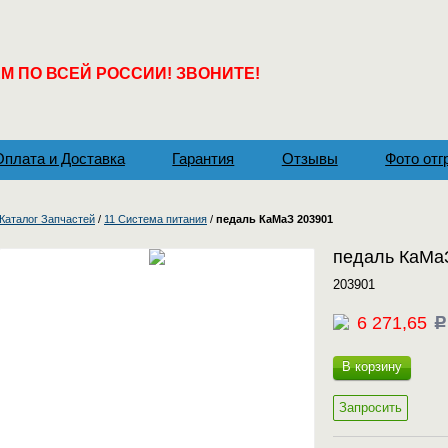
 ПО ВСЕЙ РОССИИ! ЗВОНИТЕ!
Оплата и Доставка
Гарантия
Отзывы
Фото отг
Каталог Запчастей
/
11 Система питания
/
педаль КаМаЗ 203901
педаль КаМа
203901
6 271,65
c
В корзину
Запросить