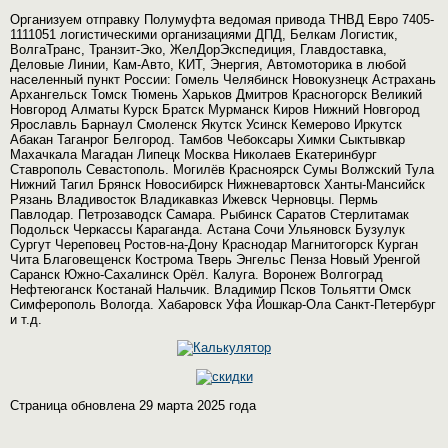
Организуем отправку Полумуфта ведомая привода ТНВД Евро 7405-
1111051 логистическими организациями ДПД, Белкам Логистик,
ВолгаТранс, Транзит-Эко, ЖелДорЭкспедиция, Главдоставка,
Деловые Линии, Кам-Авто, КИТ, Энергия, Автомоторика в любой
населенный пункт России: Гомель Челябинск Новокузнецк Астрахань
Архангельск Томск Тюмень Харьков Дмитров Красногорск Великий
Новгород Алматы Курск Братск Мурманск Киров Нижний Новгород
Ярославль Барнаул Смоленск Якутск Усинск Кемерово Иркутск
Абакан Таганрог Белгород. Тамбов Чебоксары Химки Сыктывкар
Махачкала Магадан Липецк Москва Николаев Екатеринбург
Ставрополь Севастополь. Могилёв Красноярск Сумы Волжский Тула
Нижний Тагил Брянск Новосибирск Нижневартовск Ханты-Мансийск
Рязань Владивосток Владикавказ Ижевск Черновцы. Пермь
Павлодар. Петрозаводск Самара. Рыбинск Саратов Стерлитамак
Подольск Черкассы Караганда. Астана Сочи Ульяновск Бузулук
Сургут Череповец Ростов-на-Дону Краснодар Магнитогорск Курган
Чита Благовещенск Кострома Тверь Энгельс Пенза Новый Уренгой
Саранск Южно-Сахалинск Орёл. Калуга. Воронеж Волгоград
Нефтеюганск Костанай Нальчик. Владимир Псков Тольятти Омск
Симферополь Вологда. Хабаровск Уфа Йошкар-Ола Санкт-Петербург
и т.д.
Страница обновлена 29 марта 2025 года