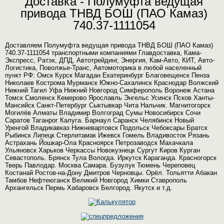
Доставка - Полумуфта ведущая
привода ТНВД БОШ (ПАО Камаз)
740.37-1111054
Доставляем Полумуфта ведущая привода ТНВД БОШ (ПАО Камаз)
740.37-1111054 транспортными компаниями Главдоставка, Кама-
Экспресс, Ратэк, ДПД, Автотрейдинг, Энергия, Кам-Авто, КИТ, Авто-
Логистика, Поволжье-Транс, Автомоторика в любой населенный
пункт РФ: Омск Курск Магадан Екатеринбург Благовещенск Пенза
Николаев Кострома Мурманск Южно-Сахалинск Краснодар Волжский
Нижний Тагил Уфа Нижний Новгород Симферополь Воронеж Астана
Томск Смоленск Кемерово Ярославль Энгельс Усинск Псков Ханты-
Мансийск Санкт-Петербург Сыктывкар Чита Нальчик. Магнитогорск
Могилёв Алматы Владимир Волгоград Сумы Новосибирск Сочи
Саратов Таганрог Калуга. Барнаул Саранск Челябинск Новый
Уренгой Владикавказ Нижневартовск Подольск Чебоксары Братск
Рыбинск Липецк Стерлитамак Ижевск Гомель Владивосток Рязань
Астрахань Йошкар-Ола Красноярск Петрозаводск Махачкала
Ульяновск Харьков Черкассы Новокузнецк Сургут Киров Курган
Севастополь. Брянск Тула Вологда. Иркутск Караганда. Красногорск
Тверь Павлодар. Москва Самара. Бузулук Тюмень Череповец
Костанай Ростов-на-Дону Дмитров Черновцы. Орёл. Тольятти Абакан
Тамбов Нефтеюганск Великий Новгород Химки Ставрополь
Архангельск Пермь Хабаровск Белгород. Якутск и т.д.