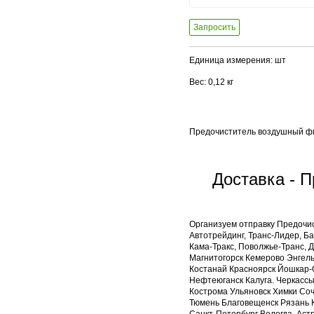
Запросить
Единица измерения: шт
Вес: 0,12 кг
Предочиститель воздушный фи
Доставка - 
Организуем отправку Предочи
Автотрейдинг, Транс-Лидер, Б
Кама-Тракс, Поволжье-Транс, 
Магнитогорск Кемерово Энгел
Костанай Красноярск Йошкар-О
Нефтеюганск Калуга. Черкассы
Кострома Ульяновск Химки Соч
Тюмень Благовещенск Рязань 