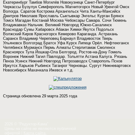
Екатеринбург Тамбов Могилёв Новокузнецк Санкт-Петербург
Черкассы Бузулук Симферополь Магнитогорск Новый Уренгой Омск
Вологда. Саратов Кострома Архангельск Чита Ханты-Мансийск
Дмитров Николаев Ярославль Сыктывкар Энгельс Курган Брянск
Томск Магадан Костанай Москва Чебоксары Самара. Сочи Тюмень
Владикавказ Нальчик. Великий Новгород Южно-Сахалинск
Краснодар Сумы Хабаровск Абакан Химки Якутск Подольск
Волжский Киров Красногорск Кемерово Караганда. Астрахань
Саранск Владимир Череповец Барнаул Владивосток Тверь
Ульяновск Волгоград Братск Уфа Курск Липецк Орёл. Нефтеюганск
Челябинск Мурманск Пермь Алматы Стерлитамак Смоленск
Красноярск Тула Йошкар-Ола Белгород. Ростов-на-Дону Гомель
Воронеж Нижний Тагил Павлодар. Тольятти Астана Калуга. Рязань
Пенза Усинск Нижний Новгород Петрозаводск Ставрополь Псков
Иркутск Харьков Рыбинск Таганрог Черновцы. Сургут Нижневартовск
Новосибирск Махачкала Ижевск и т.д.
Страница обновлена 29 марта 2025 года
2026 © “Редуктор-Кама”
Цены на сайте не являются публичной
офертой
|
Карта сайта