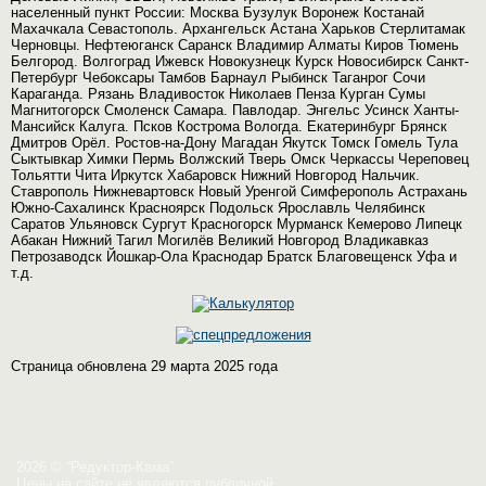
населенный пункт России: Москва Бузулук Воронеж Костанай
Махачкала Севастополь. Архангельск Астана Харьков Стерлитамак
Черновцы. Нефтеюганск Саранск Владимир Алматы Киров Тюмень
Белгород. Волгоград Ижевск Новокузнецк Курск Новосибирск Санкт-
Петербург Чебоксары Тамбов Барнаул Рыбинск Таганрог Сочи
Караганда. Рязань Владивосток Николаев Пенза Курган Сумы
Магнитогорск Смоленск Самара. Павлодар. Энгельс Усинск Ханты-
Мансийск Калуга. Псков Кострома Вологда. Екатеринбург Брянск
Дмитров Орёл. Ростов-на-Дону Магадан Якутск Томск Гомель Тула
Сыктывкар Химки Пермь Волжский Тверь Омск Черкассы Череповец
Тольятти Чита Иркутск Хабаровск Нижний Новгород Нальчик.
Ставрополь Нижневартовск Новый Уренгой Симферополь Астрахань
Южно-Сахалинск Красноярск Подольск Ярославль Челябинск
Саратов Ульяновск Сургут Красногорск Мурманск Кемерово Липецк
Абакан Нижний Тагил Могилёв Великий Новгород Владикавказ
Петрозаводск Йошкар-Ола Краснодар Братск Благовещенск Уфа и
т.д.
Страница обновлена 29 марта 2025 года
2026 © “Редуктор-Кама”
Цены на сайте не являются публичной